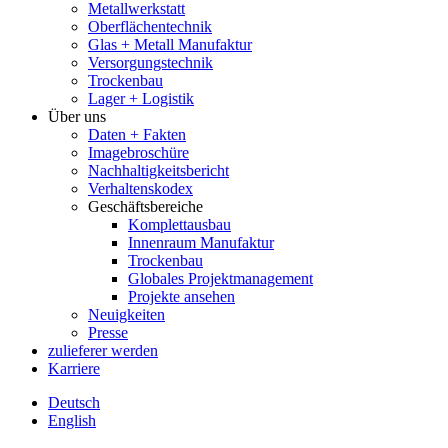
Metallwerkstatt
Oberflächentechnik
Glas + Metall Manufaktur
Versorgungstechnik
Trockenbau
Lager + Logistik
Über uns
Daten + Fakten
Imagebroschüre
Nachhaltigkeitsbericht
Verhaltenskodex
Geschäftsbereiche
Komplettausbau
Innenraum Manufaktur
Trockenbau
Globales Projektmanagement
Projekte ansehen
Neuigkeiten
Presse
zulieferer werden
Karriere
Deutsch
English