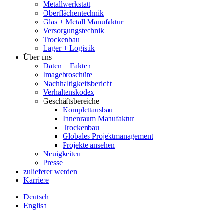
Metallwerkstatt
Oberflächentechnik
Glas + Metall Manufaktur
Versorgungstechnik
Trockenbau
Lager + Logistik
Über uns
Daten + Fakten
Imagebroschüre
Nachhaltigkeitsbericht
Verhaltenskodex
Geschäftsbereiche
Komplettausbau
Innenraum Manufaktur
Trockenbau
Globales Projektmanagement
Projekte ansehen
Neuigkeiten
Presse
zulieferer werden
Karriere
Deutsch
English