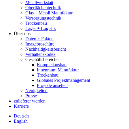
Metallwerkstatt
Oberflächentechnik
Glas + Metall Manufaktur
Versorgungstechnik
Trockenbau
Lager + Logistik
Über uns
Daten + Fakten
Imagebroschüre
Nachhaltigkeitsbericht
Verhaltenskodex
Geschäftsbereiche
Komplettausbau
Innenraum Manufaktur
Trockenbau
Globales Projektmanagement
Projekte ansehen
Neuigkeiten
Presse
zulieferer werden
Karriere
Deutsch
English