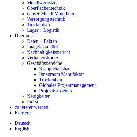
Metallwerkstatt
Oberflächentechnik
Glas + Metall Manufaktur
Versorgungstechnik
Trockenbau
Lager + Logistik
Über uns
Daten + Fakten
Imagebroschüre
Nachhaltigkeitsbericht
Verhaltenskodex
Geschäftsbereiche
Komplettausbau
Innenraum Manufaktur
Trockenbau
Globales Projektmanagement
Projekte ansehen
Neuigkeiten
Presse
zulieferer werden
Karriere
Deutsch
English