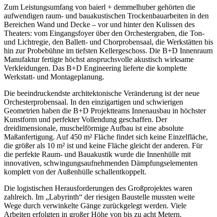
Zum Leistungsumfang von baierl + demmelhuber gehörten die
aufwendigen raum- und bauakustischen Trockenbauarbeiten in den
Bereichen Wand und Decke – vor und hinter den Kulissen des
Theaters: vom Eingangsfoyer über den Orchestergraben, die Ton-
und Lichtregie, den Ballett- und Chorprobensaal, die Werkstätten bis
hin zur Probebühne im tiefsten Kellergeschoss. Die B+D Innenraum
Manufaktur fertigte höchst anspruchsvolle akustisch wirksame
Verkleidungen. Das B+D Engineering lieferte die komplette
Werkstatt- und Montageplanung.
Die beeindruckendste architektonische Veränderung ist der neue
Orchesterprobensaal. In den einzigartigen und schwierigen
Geometrien haben die B+D Projektteams Innenausbau in höchster
Kunstform und perfekter Vollendung geschaffen. Der
dreidimensionale, muschelförmige Aufbau ist eine absolute
Maßanfertigung. Auf 450 m² Fläche findet sich keine Einzelfläche,
die größer als 10 m² ist und keine Fläche gleicht der anderen. Für
die perfekte Raum- und Bauakustik wurde die Innenhülle mit
innovativen, schwingungsaufnehmenden Dämpfungselementen
komplett von der Außenhülle schallentkoppelt.
Die logistischen Herausforderungen des Großprojektes waren
zahlreich. Im „Labyrinth“ der riesigen Baustelle mussten weite
Wege durch verwinkelte Gänge zurückgelegt werden. Viele
Arbeiten erfolgten in großer Höhe von bis zu acht Metern.