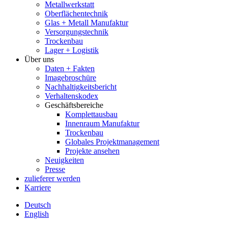
Metallwerkstatt
Oberflächentechnik
Glas + Metall Manufaktur
Versorgungstechnik
Trockenbau
Lager + Logistik
Über uns
Daten + Fakten
Imagebroschüre
Nachhaltigkeitsbericht
Verhaltenskodex
Geschäftsbereiche
Komplettausbau
Innenraum Manufaktur
Trockenbau
Globales Projektmanagement
Projekte ansehen
Neuigkeiten
Presse
zulieferer werden
Karriere
Deutsch
English