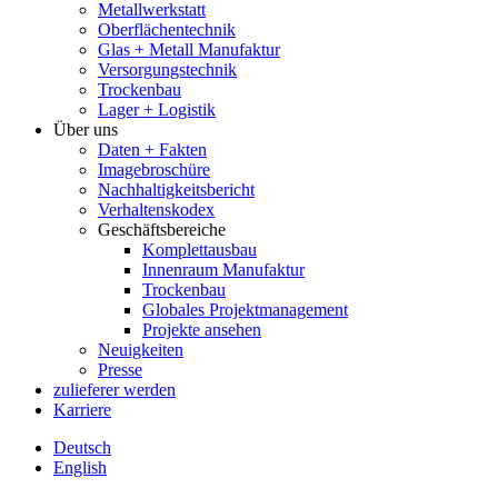
Metallwerkstatt
Oberflächentechnik
Glas + Metall Manufaktur
Versorgungstechnik
Trockenbau
Lager + Logistik
Über uns
Daten + Fakten
Imagebroschüre
Nachhaltigkeitsbericht
Verhaltenskodex
Geschäftsbereiche
Komplettausbau
Innenraum Manufaktur
Trockenbau
Globales Projektmanagement
Projekte ansehen
Neuigkeiten
Presse
zulieferer werden
Karriere
Deutsch
English