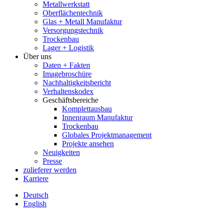
Metallwerkstatt
Oberflächentechnik
Glas + Metall Manufaktur
Versorgungstechnik
Trockenbau
Lager + Logistik
Über uns
Daten + Fakten
Imagebroschüre
Nachhaltigkeitsbericht
Verhaltenskodex
Geschäftsbereiche
Komplettausbau
Innenraum Manufaktur
Trockenbau
Globales Projektmanagement
Projekte ansehen
Neuigkeiten
Presse
zulieferer werden
Karriere
Deutsch
English