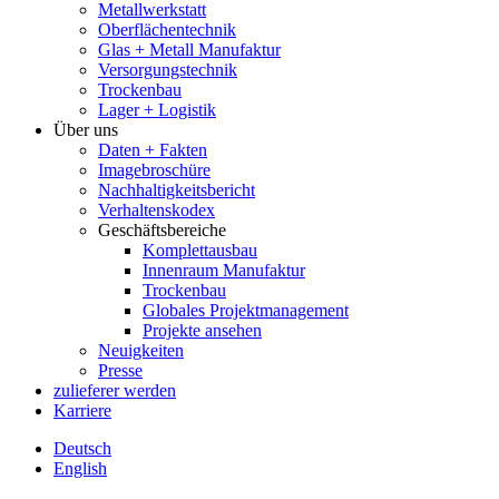
Metallwerkstatt
Oberflächentechnik
Glas + Metall Manufaktur
Versorgungstechnik
Trockenbau
Lager + Logistik
Über uns
Daten + Fakten
Imagebroschüre
Nachhaltigkeitsbericht
Verhaltenskodex
Geschäftsbereiche
Komplettausbau
Innenraum Manufaktur
Trockenbau
Globales Projektmanagement
Projekte ansehen
Neuigkeiten
Presse
zulieferer werden
Karriere
Deutsch
English