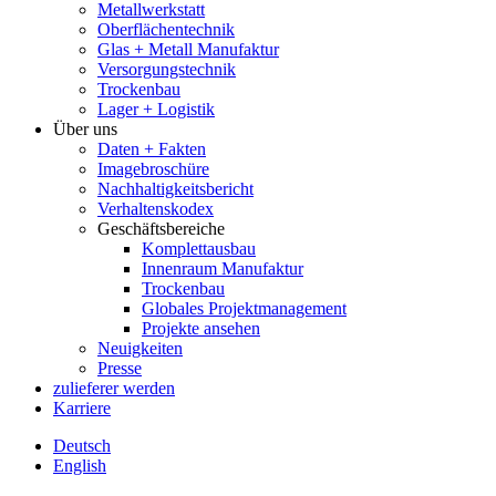
Metallwerkstatt
Oberflächentechnik
Glas + Metall Manufaktur
Versorgungstechnik
Trockenbau
Lager + Logistik
Über uns
Daten + Fakten
Imagebroschüre
Nachhaltigkeitsbericht
Verhaltenskodex
Geschäftsbereiche
Komplettausbau
Innenraum Manufaktur
Trockenbau
Globales Projektmanagement
Projekte ansehen
Neuigkeiten
Presse
zulieferer werden
Karriere
Deutsch
English