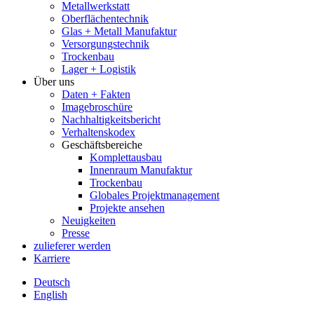
Metallwerkstatt
Oberflächentechnik
Glas + Metall Manufaktur
Versorgungstechnik
Trockenbau
Lager + Logistik
Über uns
Daten + Fakten
Imagebroschüre
Nachhaltigkeitsbericht
Verhaltenskodex
Geschäftsbereiche
Komplettausbau
Innenraum Manufaktur
Trockenbau
Globales Projektmanagement
Projekte ansehen
Neuigkeiten
Presse
zulieferer werden
Karriere
Deutsch
English