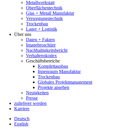
Metallwerkstatt
Oberflächentechnik
Glas + Metall Manufaktur
Versorgungstechnik
Trockenbau
Lager + Logistik
Über uns
Daten + Fakten
Imagebroschüre
Nachhaltigkeitsbericht
Verhaltenskodex
Geschäftsbereiche
Komplettausbau
Innenraum Manufaktur
Trockenbau
Globales Projektmanagement
Projekte ansehen
Neuigkeiten
Presse
zulieferer werden
Karriere
Deutsch
English