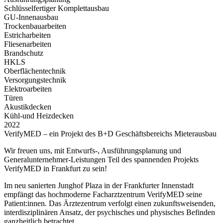
Schlüsselfertiger Komplettausbau
GU-Innenausbau
Trockenbauarbeiten
Estricharbeiten
Fliesenarbeiten
Brandschutz
HKLS
Oberflächentechnik
Versorgungstechnik
Elektroarbeiten
Türen
Akustikdecken
Kühl-und Heizdecken
2022
VerifyMED – ein Projekt des B+D Geschäftsbereichs Mieterausbau
Wir freuen uns, mit Entwurfs-, Ausführungsplanung und
Generalunternehmer-Leistungen Teil des spannenden Projekts
VerifyMED in Frankfurt zu sein!
Im neu sanierten Junghof Plaza in der Frankfurter Innenstadt
empfängt das hochmoderne Facharztzentrum VerifyMED seine
Patient:innen. Das Ärztezentrum verfolgt einen zukunftsweisenden,
interdisziplinären Ansatz, der psychisches und physisches Befinden
ganzheitlich betrachtet.