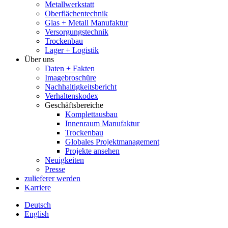
Metallwerkstatt
Oberflächentechnik
Glas + Metall Manufaktur
Versorgungstechnik
Trockenbau
Lager + Logistik
Über uns
Daten + Fakten
Imagebroschüre
Nachhaltigkeitsbericht
Verhaltenskodex
Geschäftsbereiche
Komplettausbau
Innenraum Manufaktur
Trockenbau
Globales Projektmanagement
Projekte ansehen
Neuigkeiten
Presse
zulieferer werden
Karriere
Deutsch
English