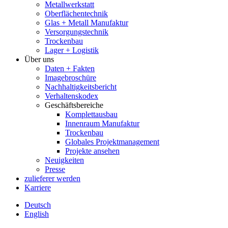
Metallwerkstatt
Oberflächentechnik
Glas + Metall Manufaktur
Versorgungstechnik
Trockenbau
Lager + Logistik
Über uns
Daten + Fakten
Imagebroschüre
Nachhaltigkeitsbericht
Verhaltenskodex
Geschäftsbereiche
Komplettausbau
Innenraum Manufaktur
Trockenbau
Globales Projektmanagement
Projekte ansehen
Neuigkeiten
Presse
zulieferer werden
Karriere
Deutsch
English