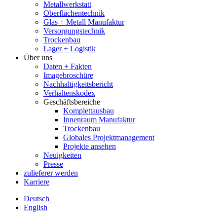
Metallwerkstatt
Oberflächentechnik
Glas + Metall Manufaktur
Versorgungstechnik
Trockenbau
Lager + Logistik
Über uns
Daten + Fakten
Imagebroschüre
Nachhaltigkeitsbericht
Verhaltenskodex
Geschäftsbereiche
Komplettausbau
Innenraum Manufaktur
Trockenbau
Globales Projektmanagement
Projekte ansehen
Neuigkeiten
Presse
zulieferer werden
Karriere
Deutsch
English