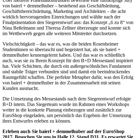
Über mehrere Präsentationsrunden bewertete eine fünfköpfige Jury
von baierl + demmelhuber – bestehend aus Geschäftsleitung,
Geschäftsbereichsleitung, Marketing und Architekten – die acht
wirklich hervorragenden Einreichungen und wählte nach der
Finalpräsentation den Siegerentwurf aus: das Konzept „6 zu 8“ von
Nina Beßelmann und Theresa Zellner überzeugte und konnte sich
im Wettbewerb gegen alle weiteren Mitstreiter durchsetzen.
Vielschichtigkeit – das war es, was die beiden Rosenheimer
Studentinnen so überrascht und begeistert hat, als sie baierl +
demmelhuber kennengelernt haben. Und das war es schließlich
auch, was sie zu Ihrem Konzept für den B+D Messestand inspiriert
hat. Viele Schichten, die durch ein außergewöhnliches Fundament
und stabile Träger verbunden sind und damit ein beeindruckendes
Raumgefühl schaffen. Die perfekte Metapher dafür, was den Erfolg
von baierl + demmelhuber in der Zusammenarbeit mit seinen
Kunden ausmacht.
Die Umsetzung des Messestands nach dem Siegerentwurf erfolgte
B+D intern. Das Siegerteam wurde im Rahmen eines Workshops
weiter in die konkrete Planung einbezogen und zusätzlich zur
EuroShop eingeladen, um persönlich das Ergebnis der Umsetzung
ihres Entwurfes erleben zu können.
Erleben auch Sie baierl + demmelhuber auf der EuroShop
2017. Besuchen Sie uns in Halle 12, Stand D31. Es erwartet Sie