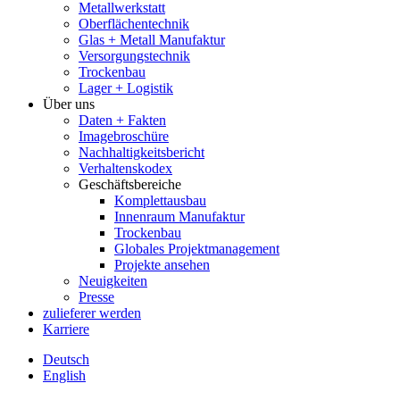
Metallwerkstatt
Oberflächentechnik
Glas + Metall Manufaktur
Versorgungstechnik
Trockenbau
Lager + Logistik
Über uns
Daten + Fakten
Imagebroschüre
Nachhaltigkeitsbericht
Verhaltenskodex
Geschäftsbereiche
Komplettausbau
Innenraum Manufaktur
Trockenbau
Globales Projektmanagement
Projekte ansehen
Neuigkeiten
Presse
zulieferer werden
Karriere
Deutsch
English