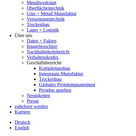
Metallwerkstatt
Oberflächentechnik
Glas + Metall Manufaktur
Versorgungstechnik
Trockenbau
Lager + Logistik
Über uns
Daten + Fakten
Imagebroschüre
Nachhaltigkeitsbericht
Verhaltenskodex
Geschäftsbereiche
Komplettausbau
Innenraum Manufaktur
Trockenbau
Globales Projektmanagement
Projekte ansehen
Neuigkeiten
Presse
zulieferer werden
Karriere
Deutsch
English