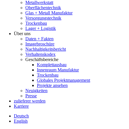
Metallwerkstatt
Oberflächentechnik
Glas + Metall Manufaktur
Versorgungstechnik
Trockenbau
Lager + Logistik
Über uns
Daten + Fakten
Imagebroschüre
Nachhaltigkeitsbericht
Verhaltenskodex
Geschäftsbereiche
Komplettausbau
Innenraum Manufaktur
Trockenbau
Globales Projektmanagement
Projekte ansehen
Neuigkeiten
Presse
zulieferer werden
Karriere
Deutsch
English