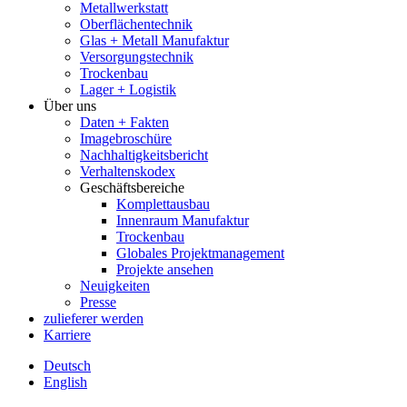
Metallwerkstatt
Oberflächentechnik
Glas + Metall Manufaktur
Versorgungstechnik
Trockenbau
Lager + Logistik
Über uns
Daten + Fakten
Imagebroschüre
Nachhaltigkeitsbericht
Verhaltenskodex
Geschäftsbereiche
Komplettausbau
Innenraum Manufaktur
Trockenbau
Globales Projektmanagement
Projekte ansehen
Neuigkeiten
Presse
zulieferer werden
Karriere
Deutsch
English