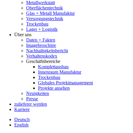
Metallwerkstatt
Oberflächentechnik
Glas + Metall Manufaktur
Versorgungstechnik
Trockenbau
Lager + Logistik
Über uns
Daten + Fakten
Imagebroschüre
Nachhaltigkeitsbericht
Verhaltenskodex
Geschäftsbereiche
Komplettausbau
Innenraum Manufaktur
Trockenbau
Globales Projektmanagement
Projekte ansehen
Neuigkeiten
Presse
zulieferer werden
Karriere
Deutsch
English