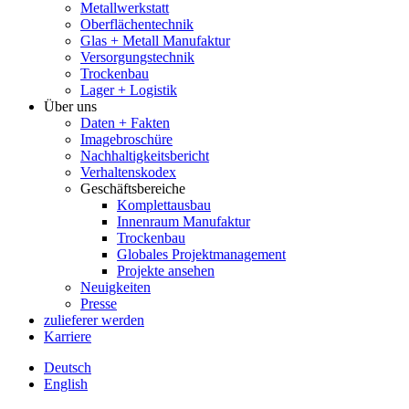
Metallwerkstatt
Oberflächentechnik
Glas + Metall Manufaktur
Versorgungstechnik
Trockenbau
Lager + Logistik
Über uns
Daten + Fakten
Imagebroschüre
Nachhaltigkeitsbericht
Verhaltenskodex
Geschäftsbereiche
Komplettausbau
Innenraum Manufaktur
Trockenbau
Globales Projektmanagement
Projekte ansehen
Neuigkeiten
Presse
zulieferer werden
Karriere
Deutsch
English