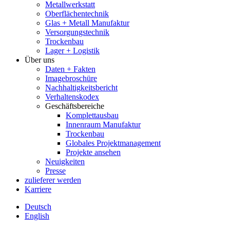
Metallwerkstatt
Oberflächentechnik
Glas + Metall Manufaktur
Versorgungstechnik
Trockenbau
Lager + Logistik
Über uns
Daten + Fakten
Imagebroschüre
Nachhaltigkeitsbericht
Verhaltenskodex
Geschäftsbereiche
Komplettausbau
Innenraum Manufaktur
Trockenbau
Globales Projektmanagement
Projekte ansehen
Neuigkeiten
Presse
zulieferer werden
Karriere
Deutsch
English