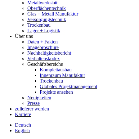
Metallwerkstatt
Oberflächentechnik
Glas + Metall Manufaktur
Versorgungstechnik
Trockenbau
Lager + Logistik
Über uns
Daten + Fakten
Imagebroschüre
Nachhaltigkeitsbericht
Verhaltenskodex
Geschäftsbereiche
Komplettausbau
Innenraum Manufaktur
Trockenbau
Globales Projektmanagement
Projekte ansehen
Neuigkeiten
Presse
zulieferer werden
Karriere
Deutsch
English