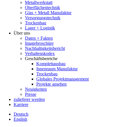
Metallwerkstatt
Oberflächentechnik
Glas + Metall Manufaktur
Versorgungstechnik
Trockenbau
Lager + Logistik
Über uns
Daten + Fakten
Imagebroschüre
Nachhaltigkeitsbericht
Verhaltenskodex
Geschäftsbereiche
Komplettausbau
Innenraum Manufaktur
Trockenbau
Globales Projektmanagement
Projekte ansehen
Neuigkeiten
Presse
zulieferer werden
Karriere
Deutsch
English