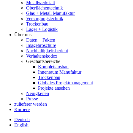
Metallwerkstatt
Oberflächentechnik
Glas + Metall Manufaktur
Versorgungstechnik
Trockenbau
Lager + Logistik
Über uns
Daten + Fakten
Imagebroschüre
Nachhaltigkeitsbericht
Verhaltenskodex
Geschäftsbereiche
Komplettausbau
Innenraum Manufaktur
Trockenbau
Globales Projektmanagement
Projekte ansehen
Neuigkeiten
Presse
zulieferer werden
Karriere
Deutsch
English