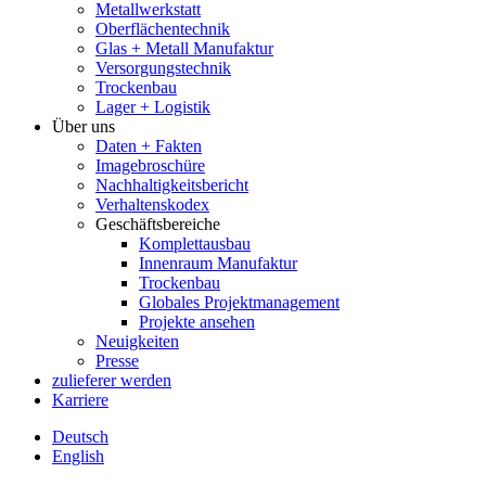
Metallwerkstatt
Oberflächentechnik
Glas + Metall Manufaktur
Versorgungstechnik
Trockenbau
Lager + Logistik
Über uns
Daten + Fakten
Imagebroschüre
Nachhaltigkeitsbericht
Verhaltenskodex
Geschäftsbereiche
Komplettausbau
Innenraum Manufaktur
Trockenbau
Globales Projektmanagement
Projekte ansehen
Neuigkeiten
Presse
zulieferer werden
Karriere
Deutsch
English