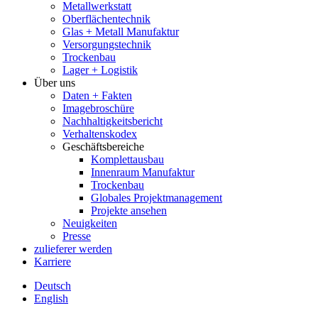
Metallwerkstatt
Oberflächentechnik
Glas + Metall Manufaktur
Versorgungstechnik
Trockenbau
Lager + Logistik
Über uns
Daten + Fakten
Imagebroschüre
Nachhaltigkeitsbericht
Verhaltenskodex
Geschäftsbereiche
Komplettausbau
Innenraum Manufaktur
Trockenbau
Globales Projektmanagement
Projekte ansehen
Neuigkeiten
Presse
zulieferer werden
Karriere
Deutsch
English