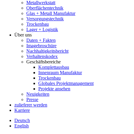
Metallwerkstatt
Oberflächentechnik
Glas + Metall Manufaktur
Versorgungstechnik
Trockenbau
Lager + Logistik
Über uns
Daten + Fakten
Imagebroschüre
Nachhaltigkeitsbericht
Verhaltenskodex
Geschäftsbereiche
Komplettausbau
Innenraum Manufaktur
Trockenbau
Globales Projektmanagement
Projekte ansehen
Neuigkeiten
Presse
zulieferer werden
Karriere
Deutsch
English