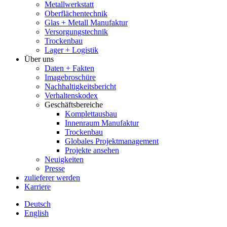
Metallwerkstatt
Oberflächentechnik
Glas + Metall Manufaktur
Versorgungstechnik
Trockenbau
Lager + Logistik
Über uns
Daten + Fakten
Imagebroschüre
Nachhaltigkeitsbericht
Verhaltenskodex
Geschäftsbereiche
Komplettausbau
Innenraum Manufaktur
Trockenbau
Globales Projektmanagement
Projekte ansehen
Neuigkeiten
Presse
zulieferer werden
Karriere
Deutsch
English