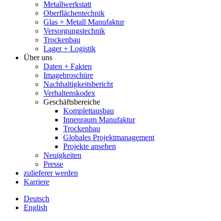
Metallwerkstatt
Oberflächentechnik
Glas + Metall Manufaktur
Versorgungstechnik
Trockenbau
Lager + Logistik
Über uns
Daten + Fakten
Imagebroschüre
Nachhaltigkeitsbericht
Verhaltenskodex
Geschäftsbereiche
Komplettausbau
Innenraum Manufaktur
Trockenbau
Globales Projektmanagement
Projekte ansehen
Neuigkeiten
Presse
zulieferer werden
Karriere
Deutsch
English