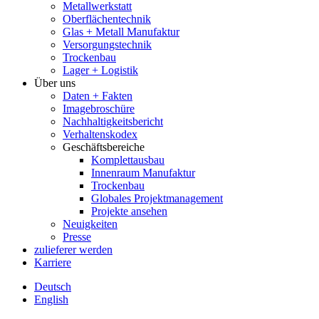
Metallwerkstatt
Oberflächentechnik
Glas + Metall Manufaktur
Versorgungstechnik
Trockenbau
Lager + Logistik
Über uns
Daten + Fakten
Imagebroschüre
Nachhaltigkeitsbericht
Verhaltenskodex
Geschäftsbereiche
Komplettausbau
Innenraum Manufaktur
Trockenbau
Globales Projektmanagement
Projekte ansehen
Neuigkeiten
Presse
zulieferer werden
Karriere
Deutsch
English