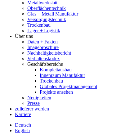
Metallwerkstatt
Oberflächentechnik
Glas + Metall Manufaktur
Versorgungstechnik
Trockenbau
Lager + Logistik
Über uns
Daten + Fakten
Imagebroschüre
Nachhaltigkeitsbericht
Verhaltenskodex
Geschäftsbereiche
Komplettausbau
Innenraum Manufaktur
Trockenbau
Globales Projektmanagement
Projekte ansehen
Neuigkeiten
Presse
zulieferer werden
Karriere
Deutsch
English