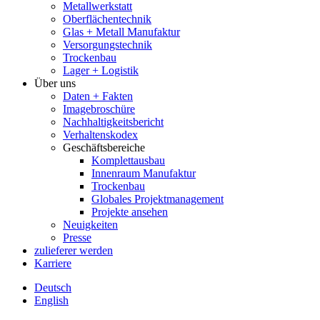
Metallwerkstatt
Oberflächentechnik
Glas + Metall Manufaktur
Versorgungstechnik
Trockenbau
Lager + Logistik
Über uns
Daten + Fakten
Imagebroschüre
Nachhaltigkeitsbericht
Verhaltenskodex
Geschäftsbereiche
Komplettausbau
Innenraum Manufaktur
Trockenbau
Globales Projektmanagement
Projekte ansehen
Neuigkeiten
Presse
zulieferer werden
Karriere
Deutsch
English