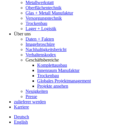
Metallwerkstatt
Oberflächentechnik
Glas + Metall Manufaktur
Versorgungstechnik
Trockenbau
Lager + Logistik
Über uns
Daten + Fakten
Imagebroschüre
Nachhaltigkeitsbericht
Verhaltenskodex
Geschäftsbereiche
Komplettausbau
Innenraum Manufaktur
Trockenbau
Globales Projektmanagement
Projekte ansehen
Neuigkeiten
Presse
zulieferer werden
Karriere
Deutsch
English