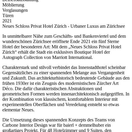
Möblierung
Verglasungen
Türen
2021
Neues Schloss Privat Hotel Zürich - Urbaner Luxus am Zürichsee
In unmittelbarer Nähe zum Geschäfts- und Bankenviertel und dem
wunderschönen Zürichsee eröffnete Ende 2021 ein fünf Sterne
Hotel der besonderen Art: Mit dem „Neues Schloss Privat Hotel
Zürich“ erhält die Stadt ein exklusives Boutique Hotel der
Autograph Collection von Marriott International.
Charakterstark und stilvoll verbindet das Innenstadthotel scheinbar
Gegensätzliches zu einer spannenden Melange aus Vergangenheit
und Zukunft. Das architekturhistorisch bedeutende Gebäude aus den
frühen 1930er ist ein Zeugnis des modernistischen Zürcher Art
Déco. Die dafür charakteristischen Abstraktionen und
geometrischen Formen werden innenarchitektonisch aufgegriffen. In
der Kombination von klassischem, komfortablem Interieur mit
experimentellen Oberflächen und Veredelung entsteht so etwas
elementar Neues.
Die Umsetzung dieses spannenden Konzepts des Teams von
Carbone Interior Design war für baierl + demmelhuber ein
großartiges Projekt. Für 48 Hotelzimmer und 9 Suiten, den