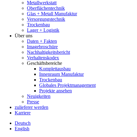
Metallwerkstatt
Oberflächentechnik
Glas + Metall Manufaktur
Versorgungstechnik
Trockenbau
Lager + Logistik
Über uns
Daten + Fakten
Imagebroschüre
Nachhaltigkeitsbericht
Verhaltenskodex
Geschäftsbereiche
Komplettausbau
Innenraum Manufaktur
Trockenbau
Globales Projektmanagement
Projekte ansehen
Neuigkeiten
Presse
zulieferer werden
Karriere
Deutsch
English