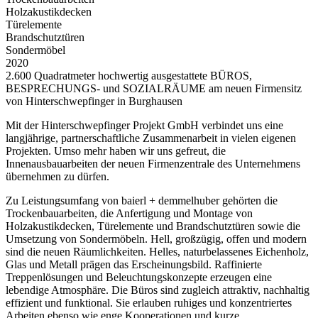
Holzakustikdecken
Türelemente
Brandschutztüren
Sondermöbel
2020
2.600 Quadratmeter hochwertig ausgestattete BÜROS,
BESPRECHUNGS- und SOZIALRÄUME am neuen Firmensitz
von Hinterschwepfinger in Burghausen
Mit der Hinterschwepfinger Projekt GmbH verbindet uns eine
langjährige, partnerschaftliche Zusammenarbeit in vielen eigenen
Projekten. Umso mehr haben wir uns gefreut, die
Innenausbauarbeiten der neuen Firmenzentrale des Unternehmens
übernehmen zu dürfen.
Zu Leistungsumfang von baierl + demmelhuber gehörten die
Trockenbauarbeiten, die Anfertigung und Montage von
Holzakustikdecken, Türelemente und Brandschutztüren sowie die
Umsetzung von Sondermöbeln. Hell, großzügig, offen und modern
sind die neuen Räumlichkeiten. Helles, naturbelassenes Eichenholz,
Glas und Metall prägen das Erscheinungsbild. Raffinierte
Treppenlösungen und Beleuchtungskonzepte erzeugen eine
lebendige Atmosphäre. Die Büros sind zugleich attraktiv, nachhaltig
effizient und funktional. Sie erlauben ruhiges und konzentriertes
Arbeiten ebenso wie enge Kooperationen und kurze