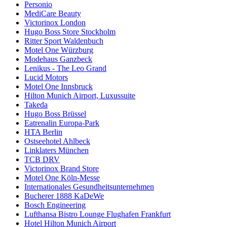
Personio
MediCare Beauty
Victorinox London
Hugo Boss Store Stockholm
Ritter Sport Waldenbuch
Motel One Würzburg
Modehaus Ganzbeck
Lenikus - The Leo Grand
Lucid Motors
Motel One Innsbruck
Hilton Munich Airport, Luxussuite
Takeda
Hugo Boss Brüssel
Eatrenalin Europa-Park
HTA Berlin
Ostseehotel Ahlbeck
Linklaters München
TCB DRV
Victorinox Brand Store
Motel One Köln-Messe
Internationales Gesundheitsunternehmen
Bucherer 1888 KaDeWe
Bosch Engineering
Lufthansa Bistro Lounge Flughafen Frankfurt
Hotel Hilton Munich Airport