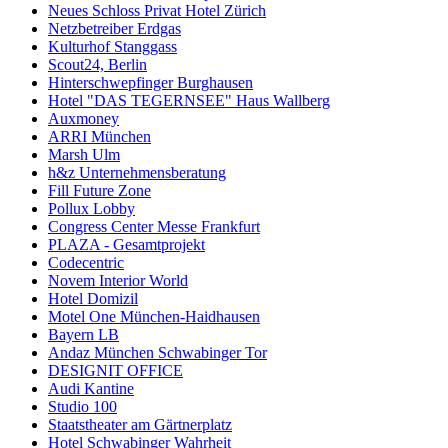
Neues Schloss Privat Hotel Zürich
Netzbetreiber Erdgas
Kulturhof Stanggass
Scout24, Berlin
Hinterschwepfinger Burghausen
Hotel "DAS TEGERNSEE" Haus Wallberg
Auxmoney
ARRI München
Marsh Ulm
h&z Unternehmensberatung
Fill Future Zone
Pollux Lobby
Congress Center Messe Frankfurt
PLAZA - Gesamtprojekt
Codecentric
Novem Interior World
Hotel Domizil
Motel One München-Haidhausen
Bayern LB
Andaz München Schwabinger Tor
DESIGNIT OFFICE
Audi Kantine
Studio 100
Staatstheater am Gärtnerplatz
Hotel Schwabinger Wahrheit