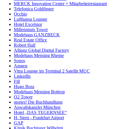
MERCK Innovation Center + Mitarbeiterrestaurant
Telefonica Goldfinger
Occhio
Lufthansa Lounge
Hotel Excelsior
Millennium Tower
Modehaus GANZBECK
Real Estate Office
Robert Half
Allianz Global Digital Factory
Modehaus Mensing Rheine
Sonos
Amgen
Vitra Lounge im Terminal 2 Satellit MUC
LinkedIn
Fill
Hugo Boss
Modehaus Mensing Bottrop
O2 Tower
stories! Die Buchhandlung
Anwaltskanzlei München
Hotel „DAS TEGERNSEE“
H. Stern - Frankfurt Airport
GAP
Klinik Buchinger Wilhelmi