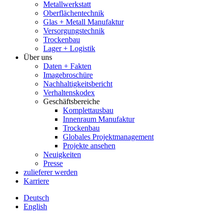
Metallwerkstatt
Oberflächentechnik
Glas + Metall Manufaktur
Versorgungstechnik
Trockenbau
Lager + Logistik
Über uns
Daten + Fakten
Imagebroschüre
Nachhaltigkeitsbericht
Verhaltenskodex
Geschäftsbereiche
Komplettausbau
Innenraum Manufaktur
Trockenbau
Globales Projektmanagement
Projekte ansehen
Neuigkeiten
Presse
zulieferer werden
Karriere
Deutsch
English